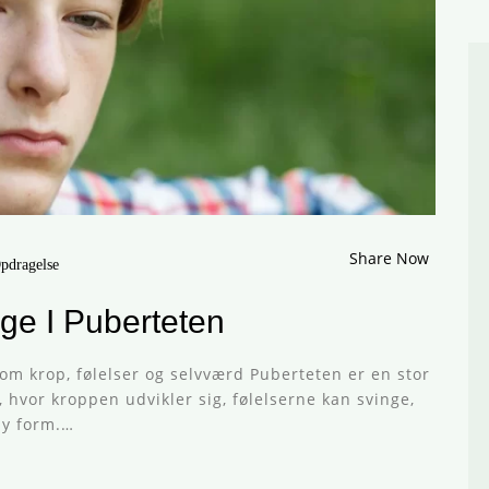
Share Now
pdragelse
nge I Puberteten
 om krop, følelser og selvværd Puberteten er en stor
, hvor kroppen udvikler sig, følelserne kan svinge,
ny form.…