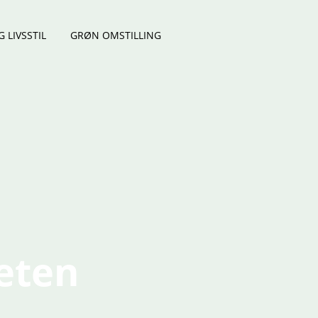
 LIVSSTIL
GRØN OMSTILLING
eten