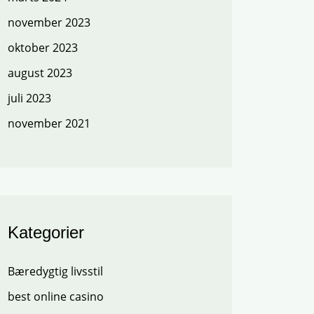
november 2023
oktober 2023
august 2023
juli 2023
november 2021
Kategorier
Bæredygtig livsstil
best online casino