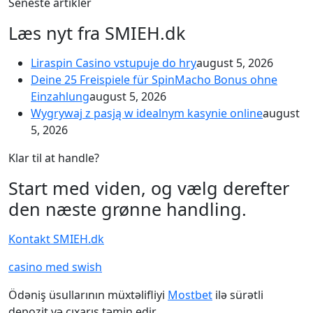
Seneste artikler
Læs nyt fra SMIEH.dk
Liraspin Casino vstupuje do hry
august 5, 2026
Deine 25 Freispiele für SpinMacho Bonus ohne
Einzahlung
august 5, 2026
Wygrywaj z pasją w idealnym kasynie online
august
5, 2026
Klar til at handle?
Start med viden, og vælg derefter
den næste grønne handling.
Kontakt SMIEH.dk
casino med swish
Ödəniş üsullarının müxtəlifliyi
Mostbet
ilə sürətli
depozit və çıxarış təmin edir.