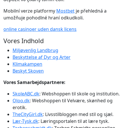
Mobilní verze platformy
Mostbet
je přehledná a
umožňuje pohodlné hraní odkudkoli.
online casinoer uden dansk licens
Vores Indhold
Miljøvenlig Landbrug
Beskyttelse af Dyr og Arter
Klimakampen
Beskyt Skoven
Vores Samarbejdspartnere:
SkoleABC.dk
: Webshoppen til skole og institution.
Qloo.dk
: Webshoppen til Velvære, skønhed og
erotik.
TheCityGirl.dk
: Livsstilbloggen med stil og sjæl.
Lær-Tysk.dk
: Læringsportalen til at lære tysk.
Torbenschmidt.dk
: Torben Schmidts personlige